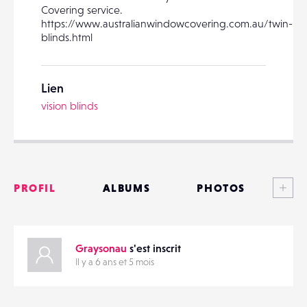
Covering service.
https://www.australianwindowcovering.com.au/twin-
blinds.html
PARTAGER
Lien
vision blinds
Voi
PROFIL
ALBUMS
PHOTOS
ANNONCES
Graysonau
s'est inscrit
MATÉRIELS
Il y a 6 ans et 5 mois
CONTACTS