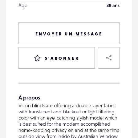
Âge
38 ans
ENVOYER UN MESSAGE
PART
S'ABONNER
VOTRE
DESTINATAIRE
À propos
VOTRE
Vision blinds are offering a double layer fabric
DESTINATAIRE
with translucent and blackout or light filtering
VOTRE
color with an eye-catching stylish model which
EMAIL
is best suited for the modern accomplished
VOTRE
home-keeping privacy on and at the same time
EMAIL
outside view from inside by Australian Window