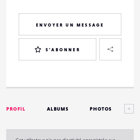
ENVOYER UN MESSAGE
PART
S'ABONNER
VOTRE
DESTINATAIRE
VOTRE
DESTINATAIRE
Voi
PROFIL
ALBUMS
PHOTOS
VOTRE
EMAIL
VOTRE
ANNONCES
EMAIL
MATÉRIELS