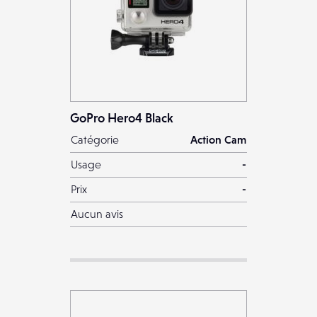
GoPro Hero4 Black
Catégorie
Action Cam
Usage
-
Prix
-
Aucun avis