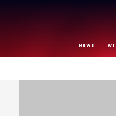
Lense
NEWS
WI