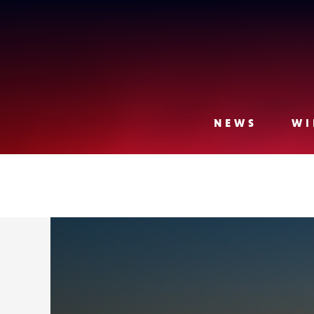
Lense
NEWS
WI