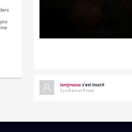
DESTINATAIRE
 dans
VOTRE
EMAIL
 pro
VOTRE
onne
EMAIL
1
14
0
PARTAGER
Iamjmasse
s'est inscrit
Il y a 8 ans et 9 mois