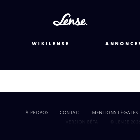
Lense
WIKILENSE
ANNONCE
À PROPOS
CONTACT
MENTIONS LÉGALES
EYE
VERSION BÊTA
© LENSE 202