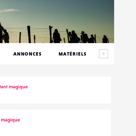
Voir plus
ANNONCES
MATÉRIELS
CONTACTS
ÉVÉNEMENTS
stant magique
FAVORIS
t magique