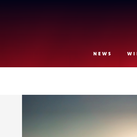
Lense
NEWS
WI