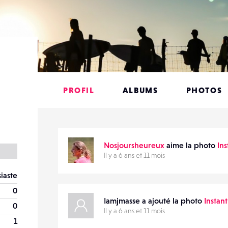
PROFIL
ALBUMS
PHOTOS
Nosjoursheureux
aime la photo
In
Il y a 6 ans et 11 mois
iaste
0
Iamjmasse a ajouté la photo
Instan
0
Il y a 6 ans et 11 mois
1