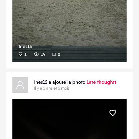
Ines15
1
19
0
Ines15 a ajouté la photo
Late thoughts
Il y a 5 ans et 5 mois
Liker