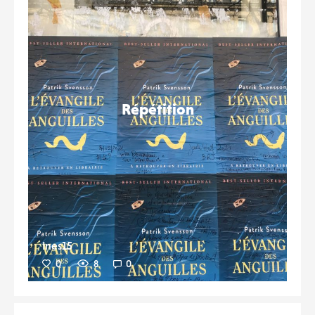
Répétition
Ines15
0
8
0