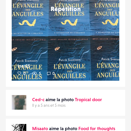
Répétition
Ines15
0
5
0
Ced-c
aime la photo
Tropical door
Il y a 5 ans et 5 mois
Misaato
aime la photo
Food for thoughts