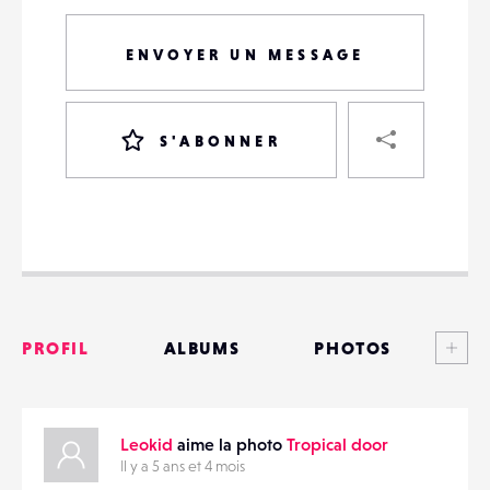
ENVOYER UN MESSAGE
PART
S'ABONNER
VOTRE
DESTINATAIRE
VOTRE
DESTINATAIRE
Voi
PROFIL
ALBUMS
PHOTOS
VOTRE
EMAIL
VOTRE
ANNONCES
EMAIL
Leokid
aime la photo
Tropical door
MATÉRIELS
Il y a 5 ans et 4 mois