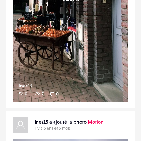
Ines15
0
7
0
Ines15 a ajouté la photo
Motion
Il y a 5 ans et 5 mois