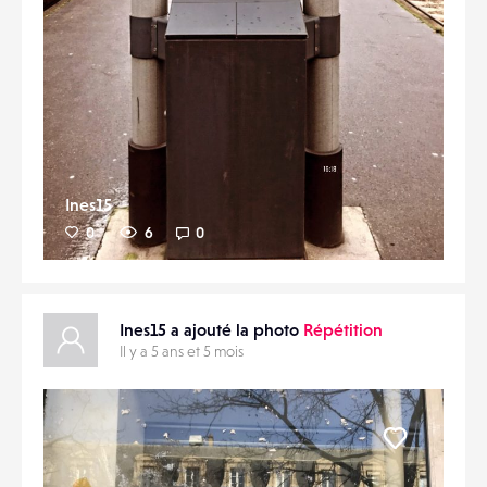
Ines15
0
6
0
Ines15 a ajouté la photo
Répétition
Il y a 5 ans et 5 mois
Liker