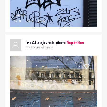
Ines15
0
8
0
Ines15 a ajouté la photo
Répétition
Il y a 5 ans et 5 mois
Liker