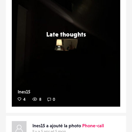
Late thoughts
Ines15
4
8
0
Ines15 a ajouté la photo
Phone-call
Il y a 5 ans et 5 mois