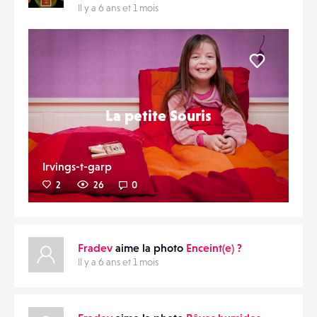
Il y a 6 ans et 1 mois
Liker
La petite Souris
Irvings-t-garp
2
26
0
Fradev
aime la photo
Enceint(e) ?
Il y a 6 ans et 1 mois