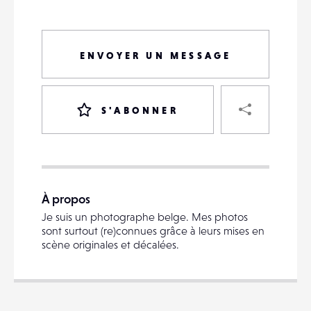
ENVOYER UN MESSAGE
PART
S'ABONNER
VOTRE
DESTINATAIRE
À propos
VOTRE
Je suis un photographe belge. Mes photos
DESTINATAIRE
sont surtout (re)connues grâce à leurs mises en
VOTRE
scène originales et décalées.
EMAIL
VOTRE
EMAIL
Voi