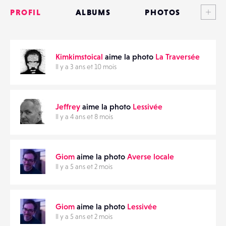
PROFIL
ALBUMS
PHOTOS
ANNONCES
PARTAGER
Kimkimstoical
aime la photo
La Traversée
MATÉRIELS
Il y a 3 ans et 10 mois
CONTACTS
Jeffrey
aime la photo
Lessivée
ÉVÉNEMENTS
Il y a 4 ans et 8 mois
FAVORIS
Giom
aime la photo
Averse locale
Il y a 5 ans et 2 mois
Giom
aime la photo
Lessivée
Il y a 5 ans et 2 mois