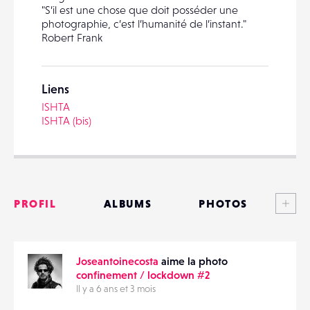
"S’il est une chose que doit posséder une
photographie, c’est l’humanité de l’instant."
Robert Frank
PARTAGER
Liens
ISHTA
ISHTA (bis)
Voi
PROFIL
ALBUMS
PHOTOS
ANNONCES
Joseantoinecosta
aime la photo
MATÉRIELS
confinement / lockdown #2
Il y a 6 ans et 3 mois
CONTACTS