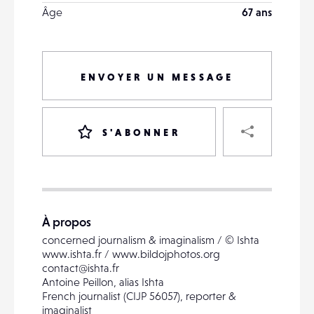
Âge
67 ans
ENVOYER UN MESSAGE
PART
S'ABONNER
VOTRE
DESTINATAIRE
À propos
VOTRE
concerned journalism & imaginalism / © Ishta
DESTINATAIRE
www.ishta.fr / www.bildojphotos.org
VOTRE
contact@ishta.fr
EMAIL
Antoine Peillon, alias Ishta
VOTRE
French journalist (CIJP 56057), reporter &
EMAIL
imaginalist