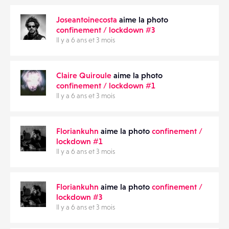
ÉVÉNEMENTS
Joseantoinecosta
aime la photo
confinement / lockdown #3
Il y a 6 ans et 3 mois
FAVORIS
Claire Quiroule
aime la photo
confinement / lockdown #1
Il y a 6 ans et 3 mois
Floriankuhn
aime la photo
confinement /
lockdown #1
Il y a 6 ans et 3 mois
Floriankuhn
aime la photo
confinement /
lockdown #3
Il y a 6 ans et 3 mois