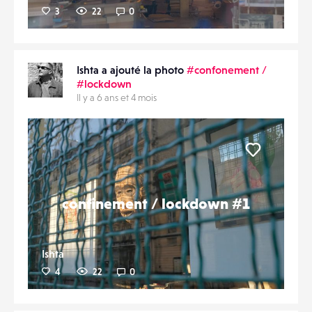
3
22
0
Ishta a ajouté la photo
#confonement /
#lockdown
Il y a 6 ans et 4 mois
Liker
confinement / lockdown #1
Ishta
4
22
0