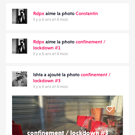
Rdpx
aime la photo
Constantin
Il y a 6 ans et 4 mois
Rdpx
aime la photo
confinement /
lockdown #1
Il y a 6 ans et 4 mois
Ishta a ajouté la photo
confinement /
lockdown #3
Il y a 6 ans et 4 mois
Liker
confinement / lockdown #3