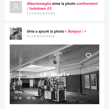
Albertemaglia
aime la photo
confinement
/ lockdown #3
Il y a 6 ans et 4 mois
Ishta a ajouté la photo
« Bonjour ! »
Il y a 6 ans et 4 mois
Liker
« Bonjour ! »
Ishta
0
31
0