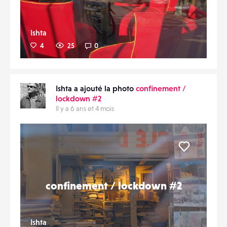
Ishta
4
25
0
Ishta a ajouté la photo
confinement /
lockdown #2
Il y a 6 ans et 4 mois
Liker
confinement / lockdown #2
Ishta