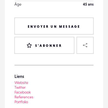
Âge
45 ans
ENVOYER UN MESSAGE
PART
S'ABONNER
VOTRE
DESTINATAIRE
Liens
VOTRE
Website
DESTINATAIRE
Twitter
VOTRE
Facebook
EMAIL
References
VOTRE
Portfolio
EMAIL