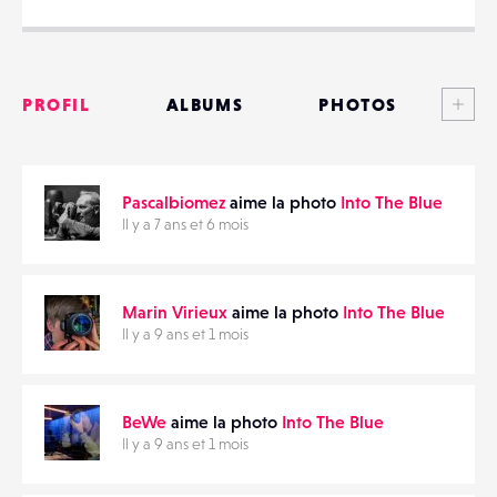
Voi
PROFIL
ALBUMS
PHOTOS
PARTAGER
ANNONCES
Pascalbiomez
aime la photo
Into The Blue
MATÉRIELS
Il y a 7 ans et 6 mois
CONTACTS
Marin Virieux
aime la photo
Into The Blue
ÉVÉNEMENTS
Il y a 9 ans et 1 mois
FAVORIS
BeWe
aime la photo
Into The Blue
Il y a 9 ans et 1 mois