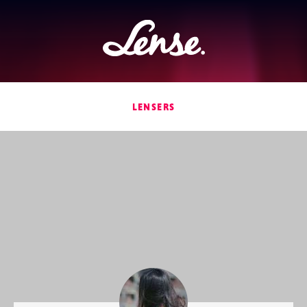
Lense
LENSERS