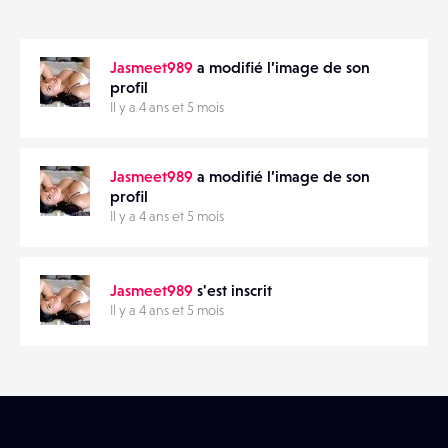
ANNONCES
Jasmeet989
a modifié l’image de son
MATÉRIELS
PARTAGER
profil
Il y a 4 ans et 5 mois
CONTACTS
ÉVÉNEMENTS
Jasmeet989
a modifié l’image de son
profil
Il y a 4 ans et 5 mois
FAVORIS
Jasmeet989
s'est inscrit
Il y a 4 ans et 5 mois