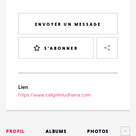
ENVOYER UN MESSAGE
PART
S'ABONNER
VOTRE
DESTINATAIRE
Lien
VOTRE
https://www.callgirlinludhiana.com
DESTINATAIRE
VOTRE
EMAIL
VOTRE
EMAIL
Voi
PROFIL
ALBUMS
PHOTOS