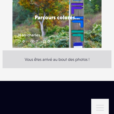
Liker
Parcours colorés…
Jean-charles
0
7
0
Vous êtes arrivé au bout des photos !