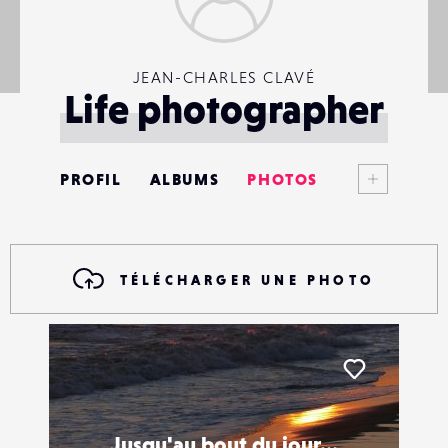
JEAN-CHARLES CLAVÉ
Life photographer
Voir plus
PROFIL
ALBUMS
PHOTOS
ANNONCES
MATÉRIELS
TÉLÉCHARGER UNE PHOTO
CONTACTS
ÉVÉNEMENTS
Liker
FAVORIS
Jusqu'au bout du jour...