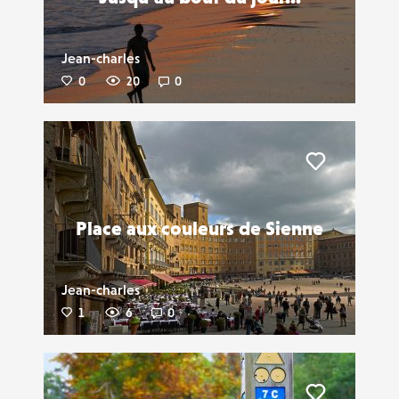
Jean-charles
0
20
0
Liker
Place aux couleurs de Sienne
Jean-charles
1
6
0