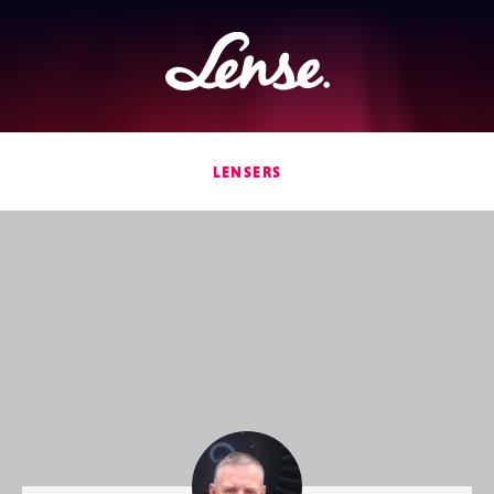
Lense
LENSERS