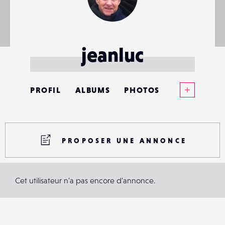
jeanluc
Voir plus
PROFIL
ALBUMS
PHOTOS
ANNONCES
MATÉRIELS
PROPOSER UNE ANNONCE
CONTACTS
Cet utilisateur n'a pas encore d'annonce.
ÉVÉNEMENTS
FAVORIS