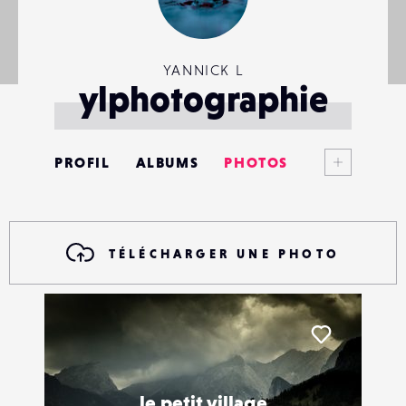
YANNICK L
ylphotographie
Voir plus
PROFIL
ALBUMS
PHOTOS
ANNONCES
MATÉRIELS
TÉLÉCHARGER UNE PHOTO
CONTACTS
ÉVÉNEMENTS
Liker
FAVORIS
le petit village