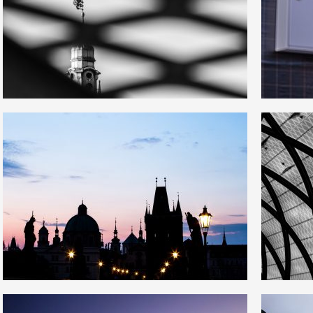
2
0
31
0
3
5
38
0