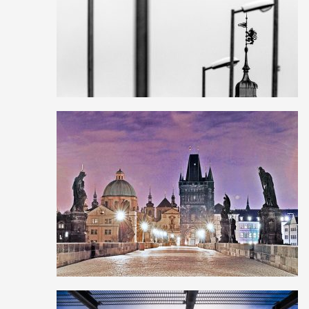
1
35
0
0
23
0