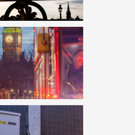
HAUT
DE
PAGE
30
0
17
0