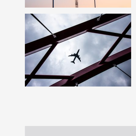
3
33
2
3
26
0