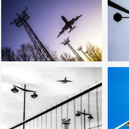
2
2
26
0