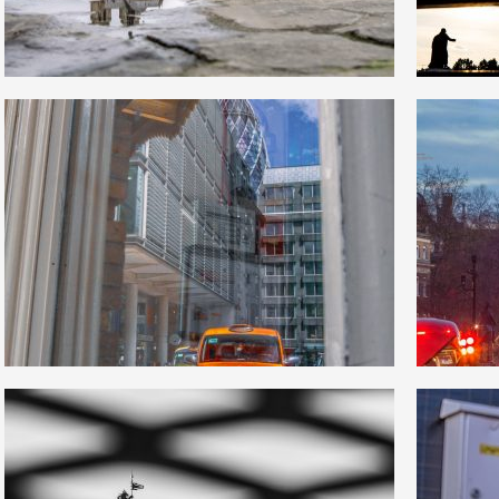
3
0
36
0
1
0
13
0