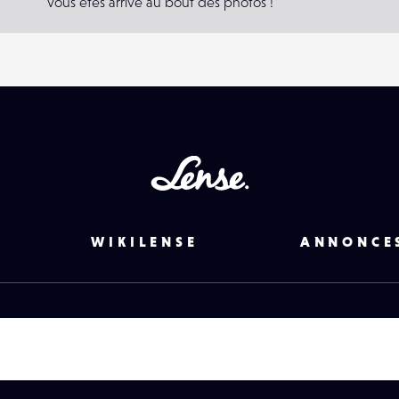
Vous êtes arrivé au bout des photos !
Lense
WIKILENSE
ANNONCE