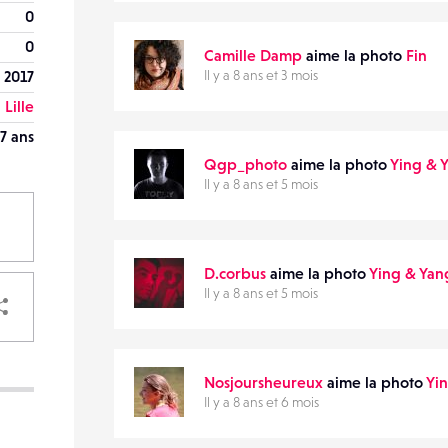
0
0
Camille Damp
aime la photo
Fin
 2017
Il y a 8 ans et 3 mois
Lille
7 ans
Qgp_photo
aime la photo
Ying & 
Il y a 8 ans et 5 mois
D.corbus
aime la photo
Ying & Yan
PARTAGER
Il y a 8 ans et 5 mois
Nosjoursheureux
aime la photo
Yi
Il y a 8 ans et 6 mois
VOTRE
DESTINATAIRE
VOTRE