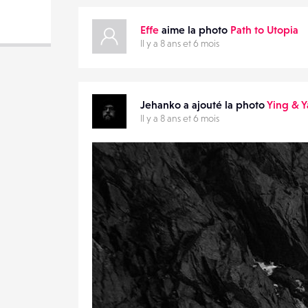
DESTINATAIRE
Effe
aime la photo
Path to Utopia
VOTRE
Il y a 8 ans et 6 mois
EMAIL
VOTRE
EMAIL
Jehanko a ajouté la photo
Ying & 
Il y a 8 ans et 6 mois
PARTAGER