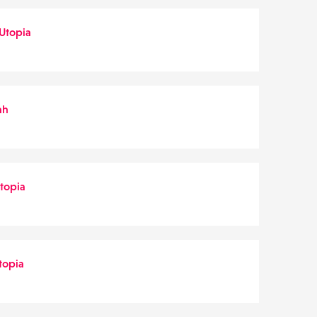
 Utopia
ah
Utopia
topia