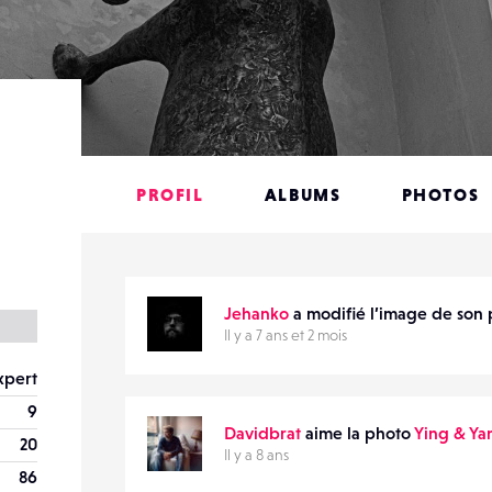
PROFIL
ALBUMS
PHOTOS
Jehanko
a modifié l’image de son p
Il y a 7 ans et 2 mois
xpert
9
Davidbrat
aime la photo
Ying & Ya
20
Il y a 8 ans
86