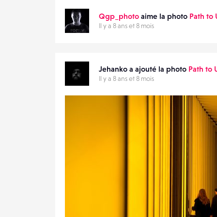
Qgp_photo
aime la photo
Path to 
Il y a 8 ans et 8 mois
Jehanko a ajouté la photo
Path to 
Il y a 8 ans et 8 mois