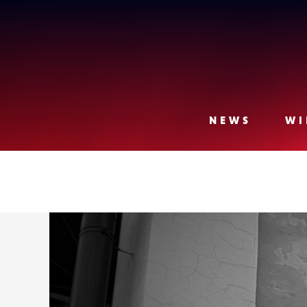
Lense
NEWS
WI