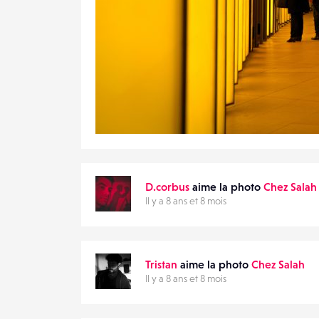
5
13
0
D.corbus
aime la photo
Chez Salah
Il y a 8 ans et 8 mois
Tristan
aime la photo
Chez Salah
Il y a 8 ans et 8 mois