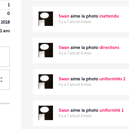
1
0
Swan
aime la photo
inattendu
 2018
Il y a 7 ans et 4 mois
1 ans
Swan
aime la photo
directions
Il y a 7 ans et 4 mois
PARTAGER
Swan
aime la photo
uniformités 2
Il y a 7 ans et 4 mois
VOTRE
Swan
aime la photo
uniformité 1
DESTINATAIRE
Il y a 7 ans et 4 mois
VOTRE
DESTINATAIRE