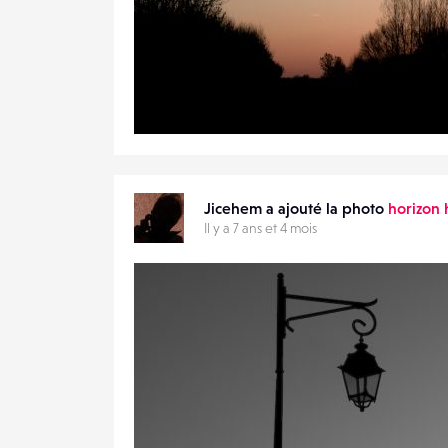
1
24
0
Jicehem a ajouté la photo
horizon 
Il y a 7 ans et 4 mois