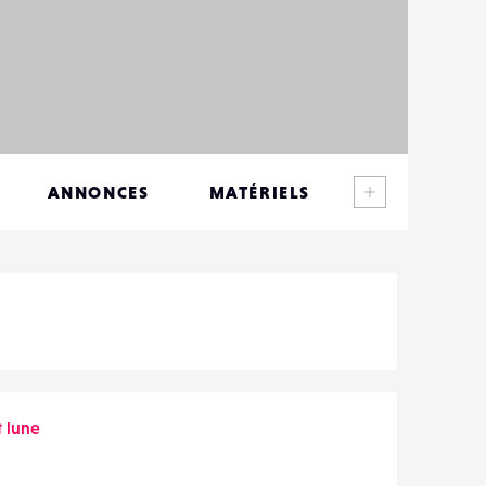
Voir plus
ANNONCES
MATÉRIELS
CONTACTS
ÉVÉNEMENTS
FAVORIS
 lune