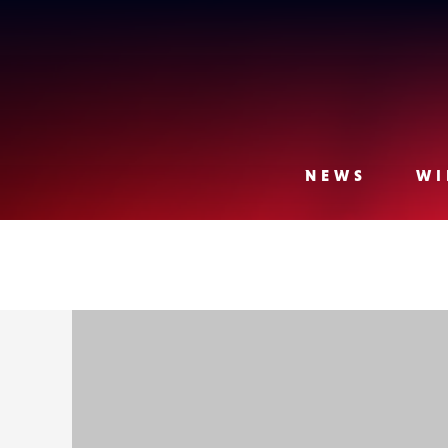
Lense
NEWS
WI