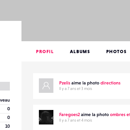
PROFIL
ALBUMS
PHOTOS
Pzelis
aime la photo
directions
Il y a 7 ans et 3 mois
veau
0
Faregoes2
aime la photo
ombres et
0
Il y a 7 ans et 4 mois
10