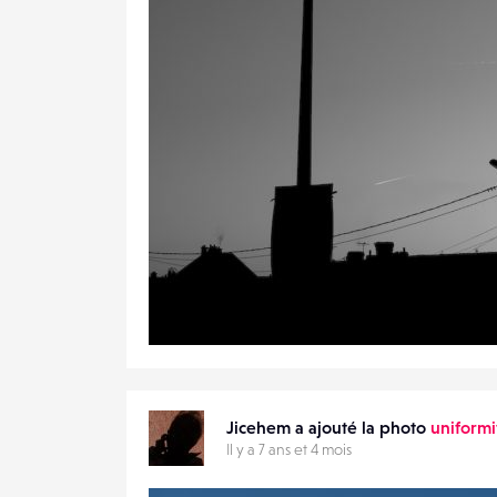
1
21
0
Jicehem a ajouté la photo
uniformi
Il y a 7 ans et 4 mois