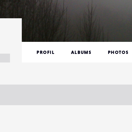
PROFIL
ALBUMS
PHOTOS