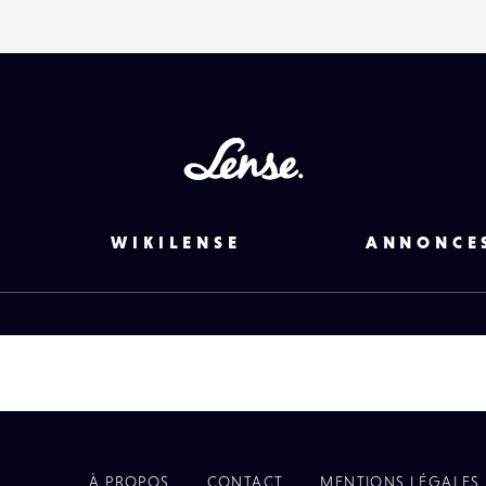
Lense
WIKILENSE
ANNONCE
À PROPOS
CONTACT
MENTIONS LÉGALES