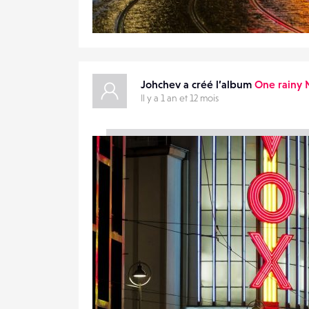
DESTINATAIRE
1
VOTRE
25
0
EMAIL
VOTRE
EMAIL
Johchev a créé l’album
One rainy 
Il y a 1 an et 12 mois
PARTAGER