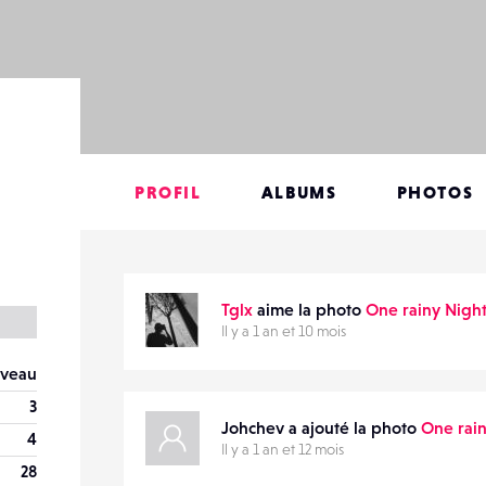
PROFIL
ALBUMS
PHOTOS
Tglx
aime la photo
One rainy Night
Il y a 1 an et 10 mois
veau
3
Johchev a ajouté la photo
One rain
4
Il y a 1 an et 12 mois
28