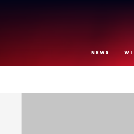
Lense
NEWS
WI