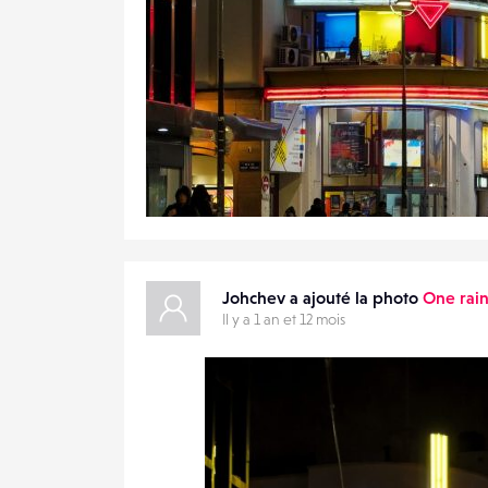
Johchev a ajouté la photo
One rain
Il y a 1 an et 12 mois