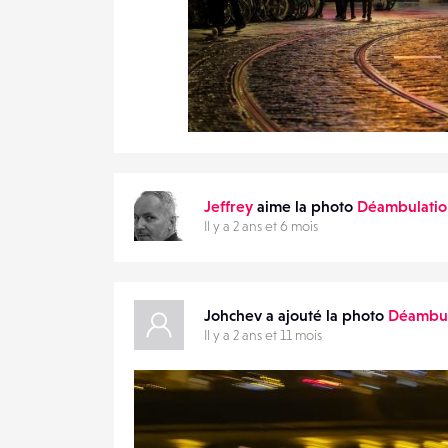
0
24
0
Jeffrey
aime la photo
Déambulatio
Il y a 2 ans et 6 mois
Johchev a ajouté la photo
Déambul
Il y a 2 ans et 11 mois