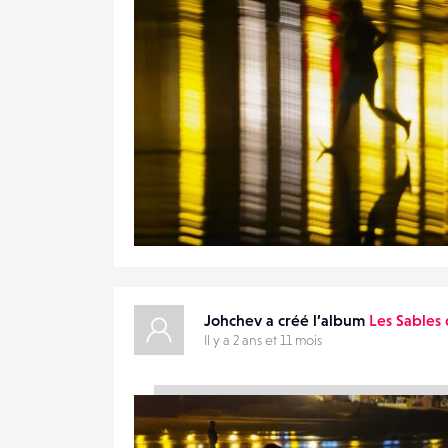
0
24
0
Johchev a créé l’album
Les Sables
Il y a 2 ans et 11 mois