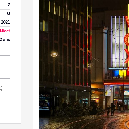
7
0
 2021
Niort
2 ans
PARTAGER
VOTRE
DESTINATAIRE
VOTRE