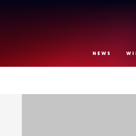
Lense
NEWS
WI