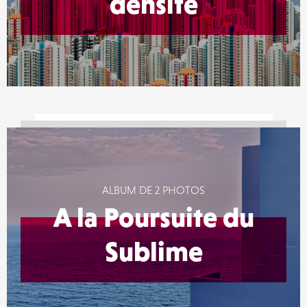
densité
FAVORIS
ALBUM DE 2 PHOTOS
A la Poursuite du
Sublime