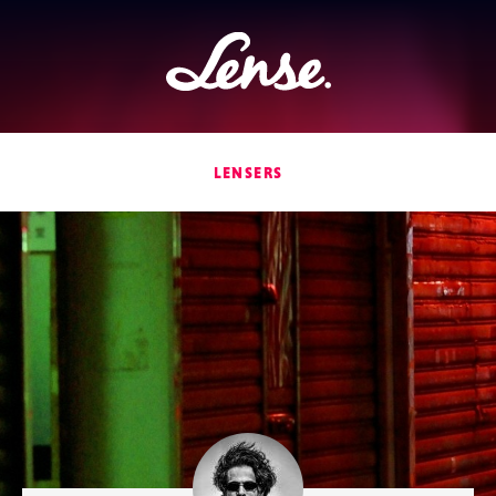
Lense
LENSERS