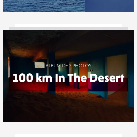
ALBUM DE 2 PHOTOS
100 km In The Desert