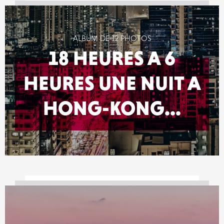
ALBUM DE 12 PHOTOS
18 HEURES A 6
HEURES UNE NUIT A
HONG-KONG...