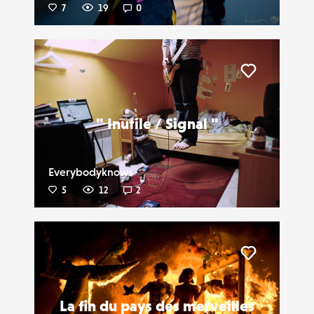
7
19
0
Liker
" Inutile / Signal "
Everybodyknows
5
12
2
Liker
La fin du pays des merveilles