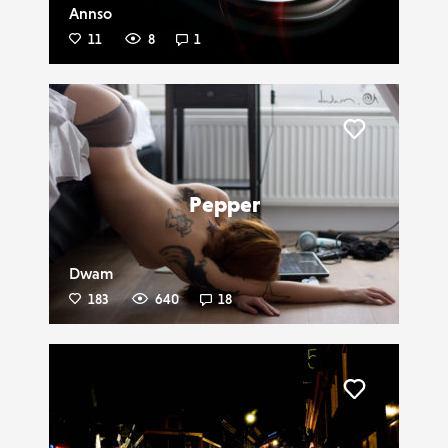
Annso
11
8
1
Liker
Pepper
Dwam
183
640
18
Liker