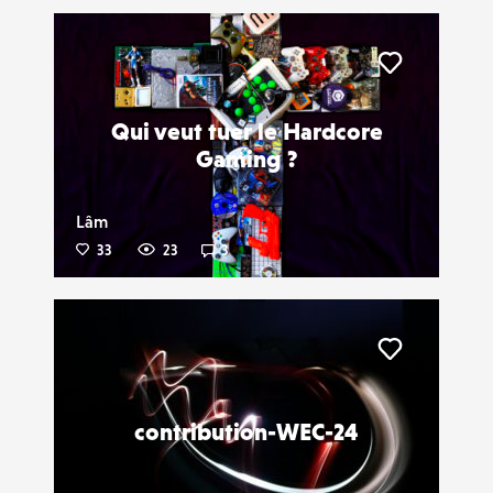
Liker
Qui veut tuer le Hardcore
Gaming ?
Lâm
33
23
3
Liker
contribution-WEC-24