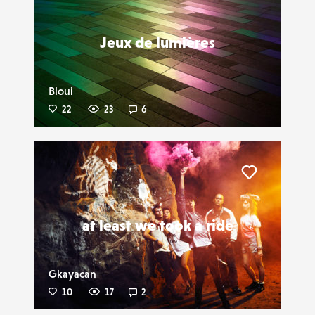
Jeux de lumières
Bloui
22
23
6
Liker
at least we took a ride
Gkayacan
10
17
2