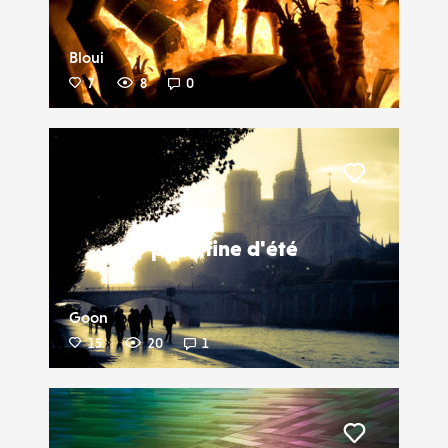
Bloui
7
8
0
Liker
pluie fine d'été
Goon
15
20
1
Liker