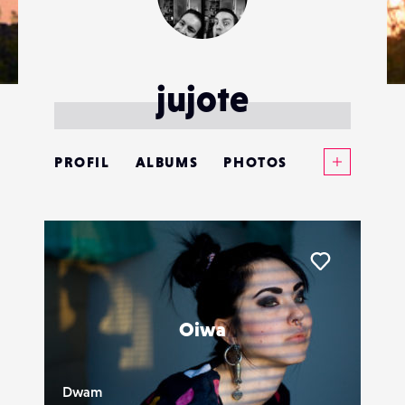
jujote
Voir plus
PROFIL
ALBUMS
PHOTOS
ANNONCES
MATÉRIELS
Liker
CONTACTS
Oiwa
ÉVÉNEMENTS
FAVORIS
Dwam