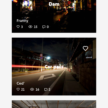
Dam
Franny
3
15
0
Liker
Car pass
Ced'
21
16
2