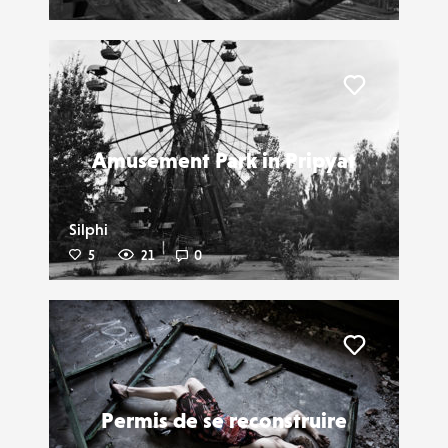
Liker
Amusement Park in Pripyat
Silphi
5
21
0
Liker
Permis de se reconstruire