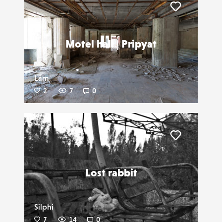
Liker
Motel hall | Pripyat
Lâm
2
7
0
Liker
Lost rabbit
Silphi
7
14
0