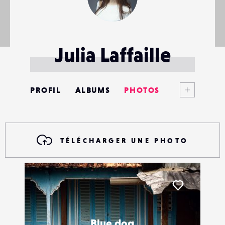
Julia Laffaille
Voir plus
PROFIL
ALBUMS
PHOTOS
ANNONCES
MATÉRIELS
TÉLÉCHARGER UNE PHOTO
CONTACTS
ÉVÉNEMENTS
Liker
FAVORIS
Blue dog