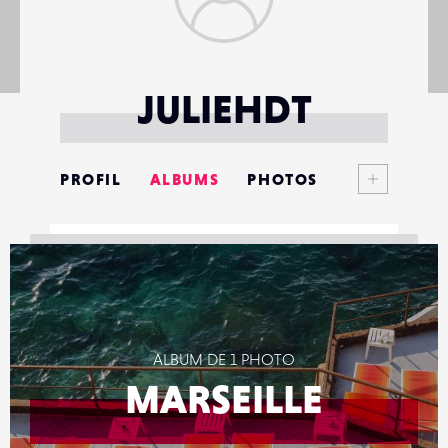
JULIEHDT
Voir plus
PROFIL
ALBUMS
PHOTOS
ANNONCES
MATÉRIELS
CONTACTS
ALBUM DE 1 PHOTO
ÉVÉNEMENTS
MARSEILLE
FAVORIS