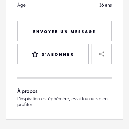
Âge
36 ans
ENVOYER UN MESSAGE
PART
S'ABONNER
VOTRE
DESTINATAIRE
À propos
VOTRE
L'inspiration est éphémère, essai toujours d'en
DESTINATAIRE
profiter
VOTRE
EMAIL
VOTRE
EMAIL