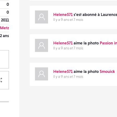
0
0
Helene571
s’est abonné à Laurenc
 2011
Il y a 9 ans et 7 mois
Metz
2 ans
Helene571
aime la photo
Passion in
Il y a 9 ans et 7 mois
Helene571
aime la photo
Smouick
PARTAGER
Il y a 9 ans et 7 mois
VOTRE
DESTINATAIRE
VOTRE