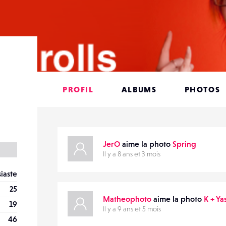
PROFIL
ALBUMS
PHOTOS
JerO
aime la photo
Spring
Il y a 8 ans et 3 mois
iaste
25
Matheophoto
aime la photo
K + Ya
19
Il y a 9 ans et 5 mois
46