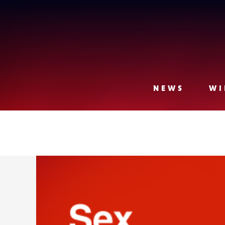
Lense
NEWS
WI