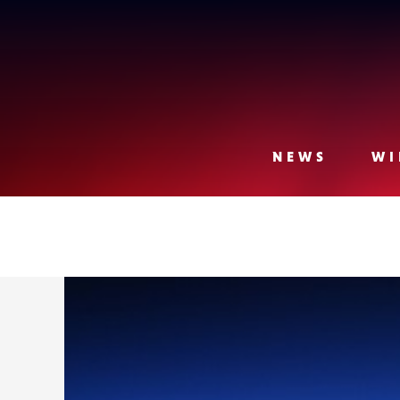
Lense
NEWS
WI