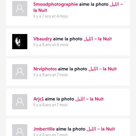
Smoodphotographie
aime la photo
MATÉRIELS
la Nuit
Il y a 7 ans et 4 mois
CONTACTS
PARTAGER
ÉVÉNEMENTS
Vbaudry
aime la photo
‎الليل – la Nuit
Il y a 8 ans et 6 mois
FAVORIS
Nrviphotos
aime la photo
‎الليل – la Nuit
Il y a 8 ans et 7 mois
Arjc1
aime la photo
‎الليل – la Nuit
Il y a 8 ans et 7 mois
Jmbertille
aime la photo
‎الليل – la Nuit
Il y a 8 ans et 7 mois