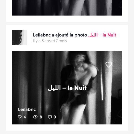
Leilabnc a ajouté la photo
‎الليل – la Nuit
Il y a 8 ans et 7 mois
Liker
‎الليل – la Nuit
Leilabnc
4
8
0