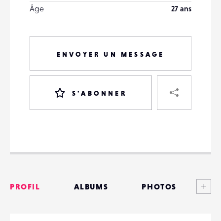
Âge
27 ans
ENVOYER UN MESSAGE
PART
S'ABONNER
VOTRE
DESTINATAIRE
VOTRE
DESTINATAIRE
Voi
PROFIL
ALBUMS
PHOTOS
VOTRE
EMAIL
VOTRE
ANNONCES
EMAIL