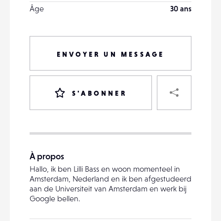
Âge
30 ans
ENVOYER UN MESSAGE
PART
S'ABONNER
VOTRE
DESTINATAIRE
À propos
VOTRE
Hallo, ik ben Lilli Bass en woon momenteel in
DESTINATAIRE
Amsterdam, Nederland en ik ben afgestudeerd
VOTRE
aan de Universiteit van Amsterdam en werk bij
EMAIL
Google bellen.
VOTRE
EMAIL