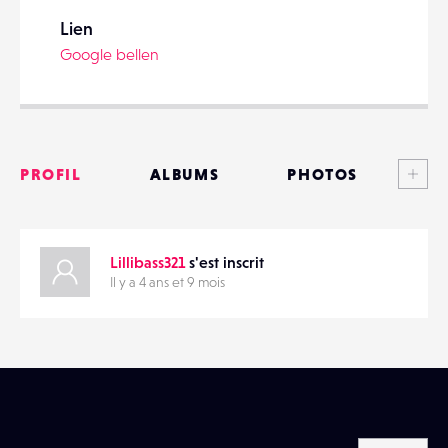
Lien
Google bellen
PARTAGER
Voi
PROFIL
ALBUMS
PHOTOS
ANNONCES
Lillibass321
s'est inscrit
MATÉRIELS
Il y a 4 ans et 9 mois
CONTACTS
ÉVÉNEMENTS
FAVORIS