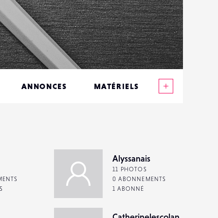
Voir plus
ANNONCES
MATÉRIELS
CONTACTS
ÉVÉNEMENTS
FAVORIS
Alyssanais
11 PHOTOS
MENTS
0 ABONNEMENTS
S
1 ABONNÉ
Catherinelescolan