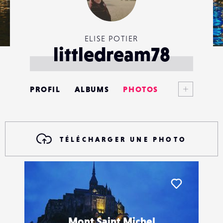
ELISE POTIER
littledream78
Voir plus
PROFIL
ALBUMS
PHOTOS
ANNONCES
MATÉRIELS
TÉLÉCHARGER UNE PHOTO
CONTACTS
ÉVÉNEMENTS
Liker
FAVORIS
Mont Saint Michel