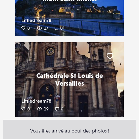
Littledream78
0
17
0
Liker
Cathédrale St Louis de
Versailles
Littledream78
0
19
0
Vous êtes arrivé au bout des photos !