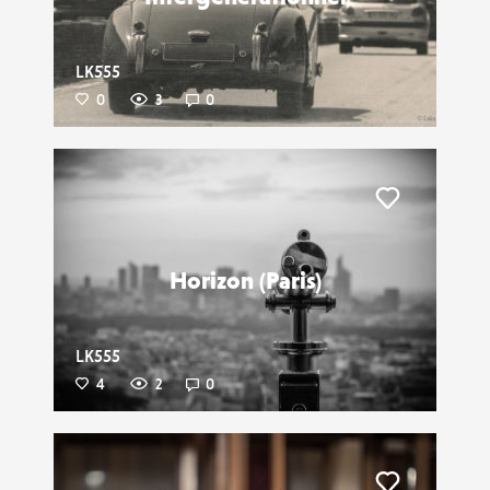
LK555
0
3
0
Liker
Horizon (Paris)
LK555
4
2
0