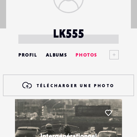
LK555
Voir plus
PROFIL
ALBUMS
PHOTOS
ANNONCES
MATÉRIELS
TÉLÉCHARGER UNE PHOTO
CONTACTS
ÉVÉNEMENTS
Liker
FAVORIS
Intergénérationnel