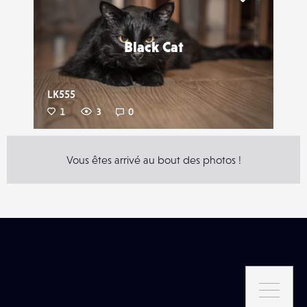
Liker
Black Cat
LK555
1
3
0
Vous êtes arrivé au bout des photos !