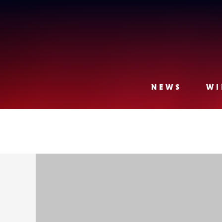
Lense
NEWS
WI