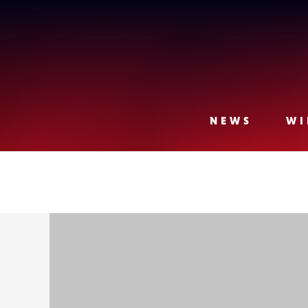
Lense
NEWS
WI