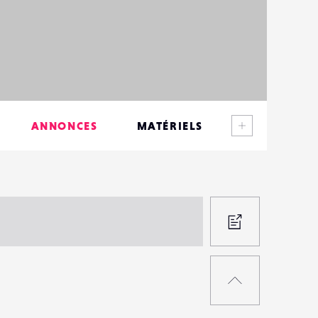
Voir plus
ANNONCES
MATÉRIELS
CONTACTS
ÉVÉNEMENTS
FAVORIS
PROPOS
UNE
RETOUR
ANNON
EN