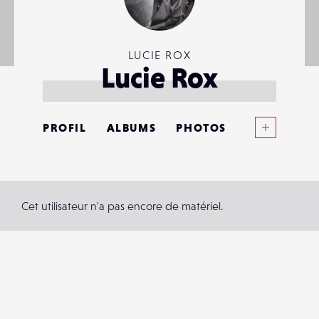
LUCIE ROX
Lucie Rox
Voir plus
PROFIL
ALBUMS
PHOTOS
ANNONCES
MATÉRIELS
Cet utilisateur n'a pas encore de matériel.
CONTACTS
ÉVÉNEMENTS
FAVORIS