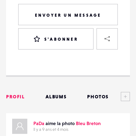
ENVOYER UN MESSAGE
PART
S'ABONNER
VOTRE
DESTINATAIRE
VOTRE
DESTINATAIRE
Voi
PROFIL
ALBUMS
PHOTOS
VOTRE
EMAIL
VOTRE
ANNONCES
EMAIL
PaDa
aime la photo
Bleu Breton
MATÉRIELS
Il y a 9 ans et 4 mois