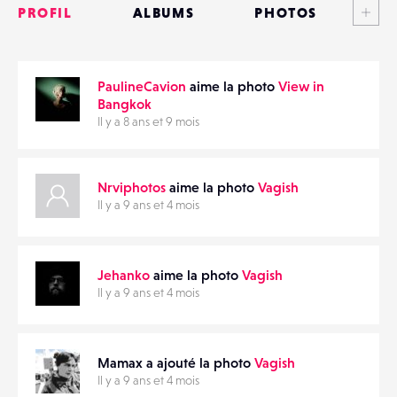
PROFIL
ALBUMS
PHOTOS
PARTAGER
ANNONCES
PaulineCavion
aime la photo
View in
MATÉRIELS
Bangkok
Il y a 8 ans et 9 mois
CONTACTS
ÉVÉNEMENTS
Nrviphotos
aime la photo
Vagish
Il y a 9 ans et 4 mois
FAVORIS
Jehanko
aime la photo
Vagish
Il y a 9 ans et 4 mois
Mamax a ajouté la photo
Vagish
Il y a 9 ans et 4 mois