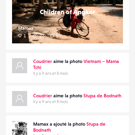
Children of Angkor
Mamax
1
22
0
Coudrier
aime la photo
Vietnam – Mama
Tchi
Il y a 9 ans et 8 mois
Coudrier
aime la photo
Stupa de Bodnath
Il y a 9 ans et 8 mois
Mamax a ajouté la photo
Stupa de
Bodnath