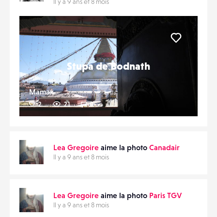
Il y a 9 ans et 8 mois
Liker
Stupa de Bodnath
Mamax
2
21
0
Lea Gregoire
aime la photo
Canadair
Il y a 9 ans et 8 mois
Lea Gregoire
aime la photo
Paris TGV
Il y a 9 ans et 8 mois