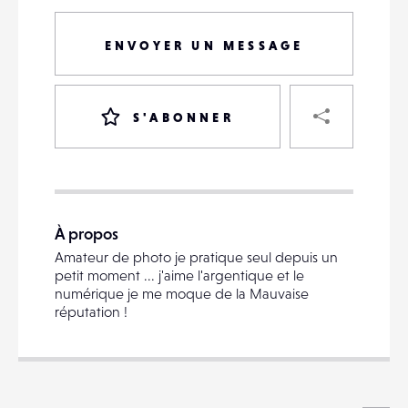
ENVOYER UN MESSAGE
PART
S'ABONNER
VOTRE
DESTINATAIRE
À propos
VOTRE
Amateur de photo je pratique seul depuis un
DESTINATAIRE
petit moment ... j'aime l'argentique et le
VOTRE
numérique je me moque de la Mauvaise
EMAIL
réputation !
VOTRE
EMAIL
Voi