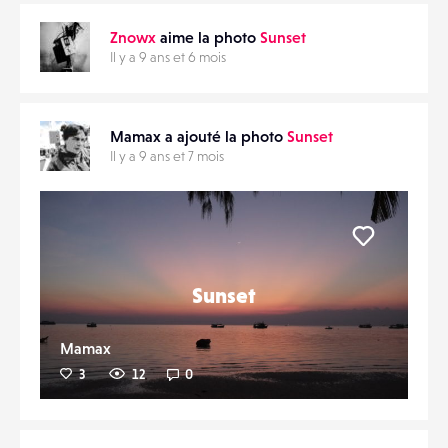
Znowx
aime la photo
Sunset
Il y a 9 ans et 6 mois
Mamax a ajouté la photo
Sunset
Il y a 9 ans et 7 mois
Liker
Sunset
Mamax
3
12
0