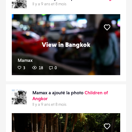
Il y a 9 ans et 8 mois
Liker
View in Bangkok
Mamax
3
18
0
Mamax a ajouté la photo
Children of
Angkor
Il y a 9 ans et 8 mois
Liker