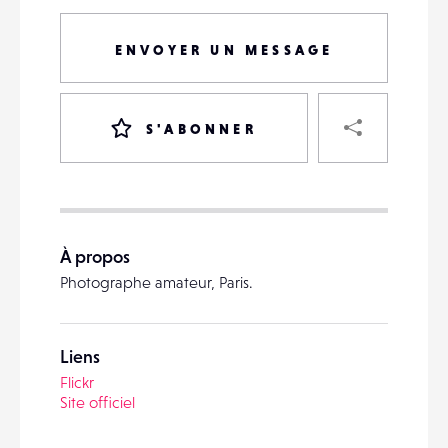
ENVOYER UN MESSAGE
PART
S'ABONNER
VOTRE
DESTINATAIRE
À propos
VOTRE
Photographe amateur, Paris.
DESTINATAIRE
VOTRE
EMAIL
VOTRE
Liens
EMAIL
Flickr
Site officiel