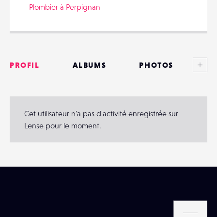
Plombier à Perpignan
PARTAGER
Voi
PROFIL
ALBUMS
PHOTOS
ANNONCES
MATÉRIELS
Cet utilisateur n'a pas d'activité enregistrée sur
Lense pour le moment.
CONTACTS
ÉVÉNEMENTS
FAVORIS