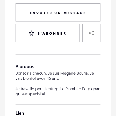
ENVOYER UN MESSAGE
PART
S'ABONNER
VOTRE
DESTINATAIRE
À propos
VOTRE
Bonsoir à chacun, Je suis Megane Bouria, Je
DESTINATAIRE
vais bientôt avoir 45 ans.
VOTRE
EMAIL
Je travaille pour l'entreprise Plombier Perpignan
VOTRE
qui est spécialisé
EMAIL
Lien