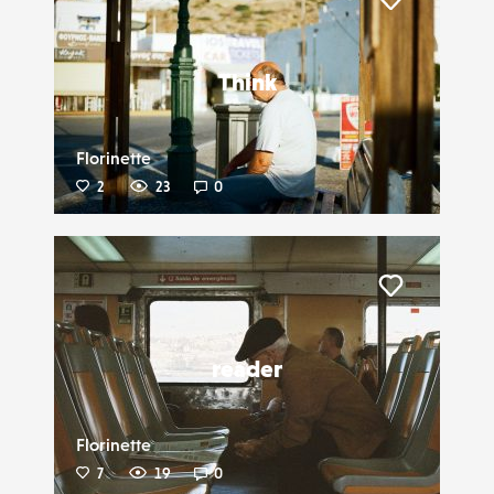
Liker
Think
Florinette
2
23
0
Liker
reader
Florinette
7
19
0