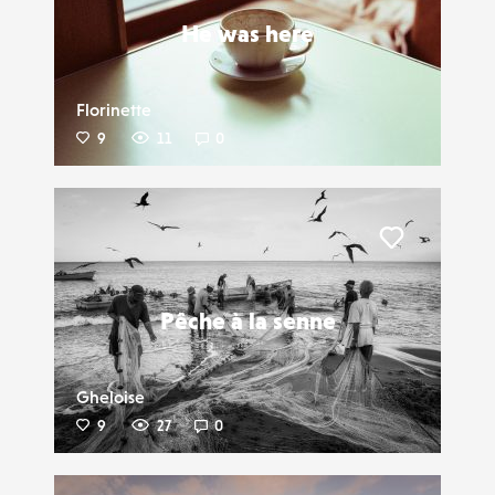
He was here
Florinette
9
11
0
Liker
Pêche à la senne
Gheloise
9
27
0