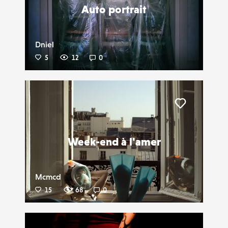
Auto portrait
Dniel
5
12
0
Liker
Week-end à l'amer
Mcmcd
15
68
0