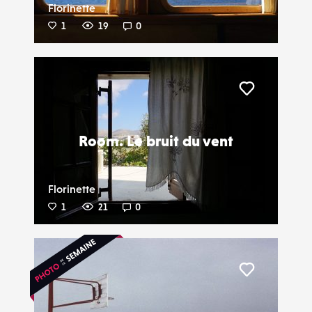
Florinette
1
19
0
Liker
Room. Le bruit du vent
Florinette
1
21
0
Liker