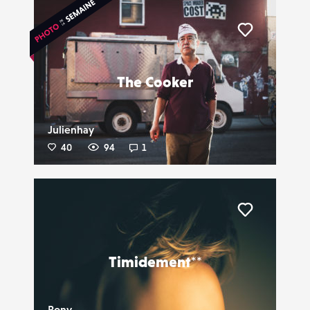
Liker
The Cooker
Julienhay
40
94
1
Liker
Timidement**
Rony