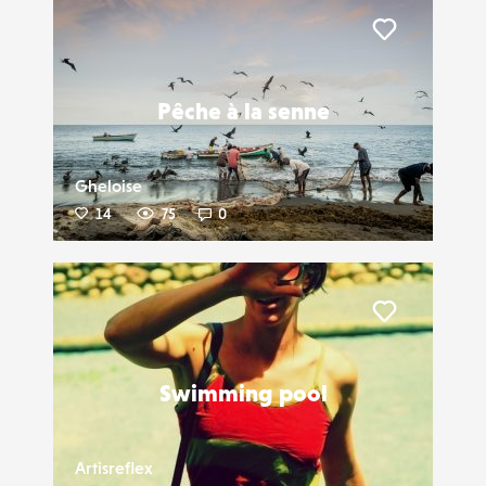
Liker
Pêche à la senne
Gheloise
14
75
0
Liker
Swimming pool
Artisreflex