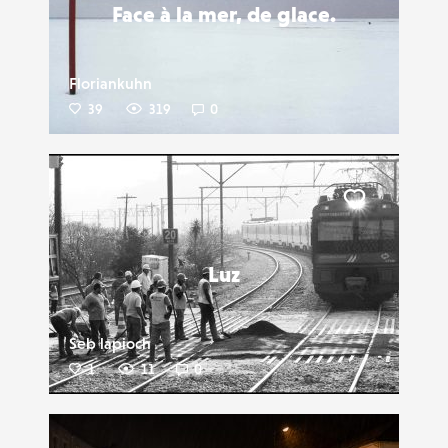
Face à la mer, de glace.
Floriankuhn
39
319
0
Liker
Luz
Seb lapioch
1
11
0