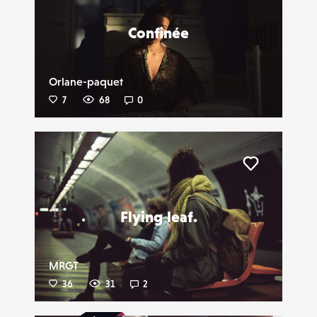
Confinée
Orlane-paquet
7
68
0
Liker
Flying leaf.
MRGT
36
31
2