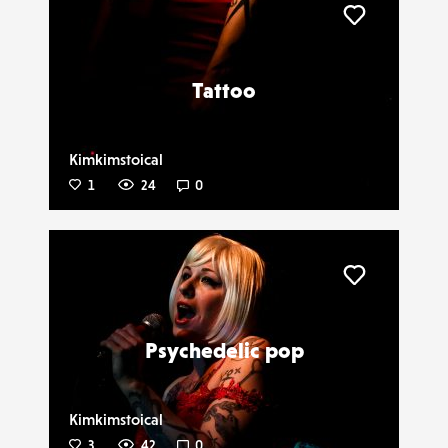
Liker
Tattoo
Kimkimstoical
1
24
0
Liker
Psychedelic pop
Kimkimstoical
3
42
0