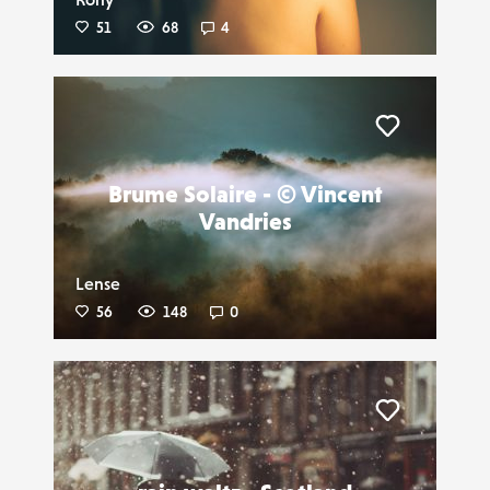
51
68
4
Liker
Brume Solaire - © Vincent
Vandries
Lense
56
148
0
Liker