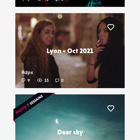
Liker
Lyon • Oct 2021
Rdpx
9
55
0
Liker
Dear sky