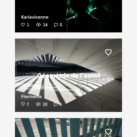
Karlavicenne
1
24
0
Liker
Géométrie de l'ennui
Florinette
7
20
0
Liker