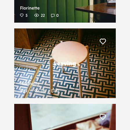
Florinette
5
22
0
Liker
Leaving
Florinette
2
16
0
Liker