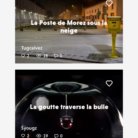
Liker
La Poste de Morez sous la
neige
Tugcalvez
2
28
0
Liker
La goutte traverse la bulle
Syougz
2
19
0