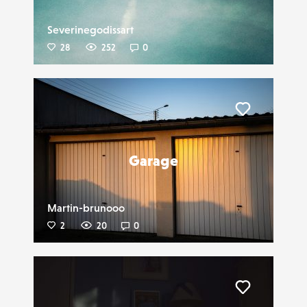
Severinegodissart
28
252
0
Liker
Garage
Martin-brunooo
2
20
0
Liker