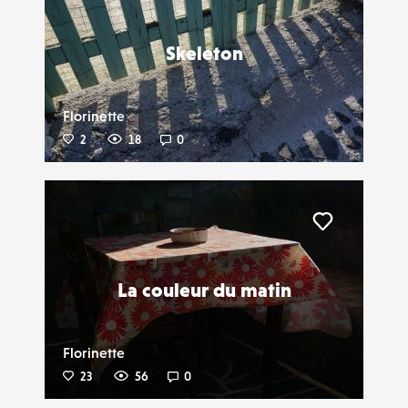
Skeleton
Florinette
2
18
0
Liker
La couleur du matin
Florinette
23
56
0