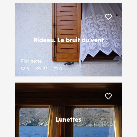
Liker
Rideau. Le bruit du vent
Florinette
3
22
0
Liker
Lunettes