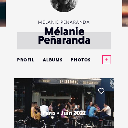
MÉLANIE PEÑARANDA
Mélanie
Peñaranda
Voir plus
PROFIL
ALBUMS
PHOTOS
ANNONCES
MATÉRIELS
Liker
CONTACTS
Paris • Juin 2022
ÉVÉNEMENTS