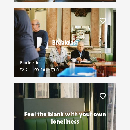
Liker
Breakfast
Florinette
2
18
0
Liker
Feel the blank with your own
loneliness