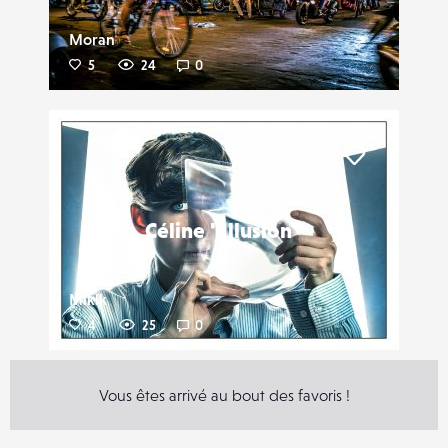
Moran
5
24
0
Liker
Céline "Illusion"
Miklk
4
25
0
Vous êtes arrivé au bout des favoris !