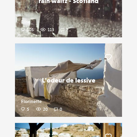
rain waltz - Scotland
Elise_
105
113
7
Liker
L'odeur de lessive
Florinette
5
20
0