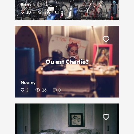
FAVORIS
Rdpx
10
89
0
Liker
Ou est Charlie?
Noemy
5
16
0
Liker