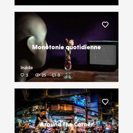
Liker
Monotonie quotidienne
Inzide
5
25
0
Liker
Around the Corner