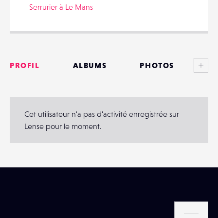
Serrurier à Le Mans
PARTAGER
Voi
PROFIL
ALBUMS
PHOTOS
ANNONCES
MATÉRIELS
Cet utilisateur n'a pas d'activité enregistrée sur
Lense pour le moment.
CONTACTS
ÉVÉNEMENTS
FAVORIS