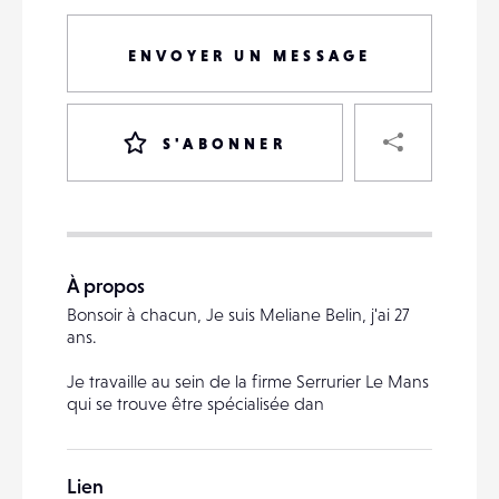
ENVOYER UN MESSAGE
PART
S'ABONNER
VOTRE
DESTINATAIRE
À propos
VOTRE
Bonsoir à chacun, Je suis Meliane Belin, j'ai 27
DESTINATAIRE
ans.
VOTRE
EMAIL
Je travaille au sein de la firme Serrurier Le Mans
VOTRE
qui se trouve être spécialisée dan
EMAIL
Lien