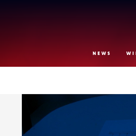
Lense
NEWS
WI