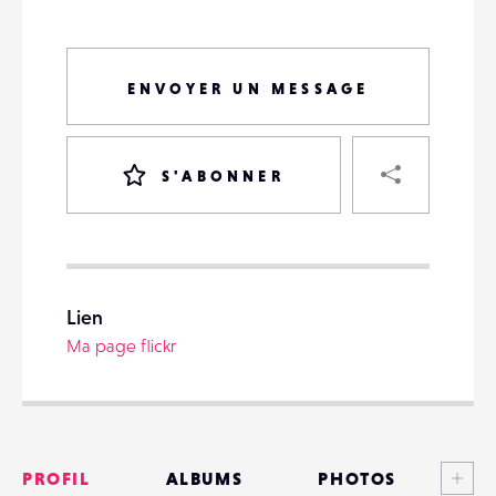
ENVOYER UN MESSAGE
PART
S'ABONNER
VOTRE
DESTINATAIRE
Lien
VOTRE
Ma page flickr
DESTINATAIRE
VOTRE
EMAIL
VOTRE
EMAIL
Voi
PROFIL
ALBUMS
PHOTOS