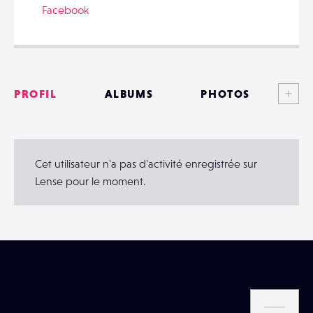
Facebook
Voi
PARTAGER
PROFIL
ALBUMS
PHOTOS
ANNONCES
MATÉRIELS
Cet utilisateur n'a pas d'activité enregistrée sur
Lense pour le moment.
CONTACTS
ÉVÉNEMENTS
FAVORIS