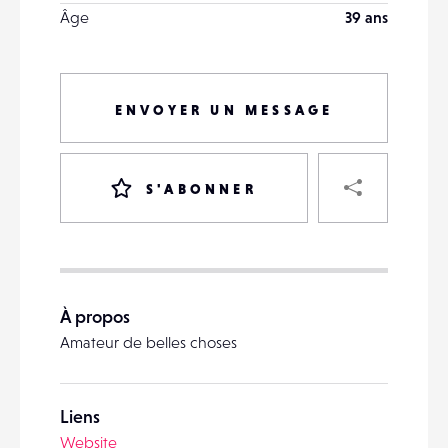
Âge
39 ans
ENVOYER UN MESSAGE
PART
S'ABONNER
VOTRE
DESTINATAIRE
À propos
VOTRE
Amateur de belles choses
DESTINATAIRE
VOTRE
EMAIL
VOTRE
Liens
EMAIL
Website