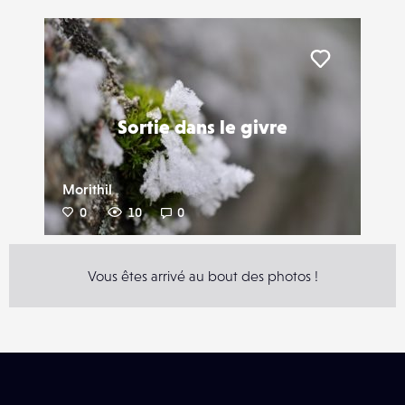
Liker
Sortie dans le givre
Morithil
0
10
0
Vous êtes arrivé au bout des photos !