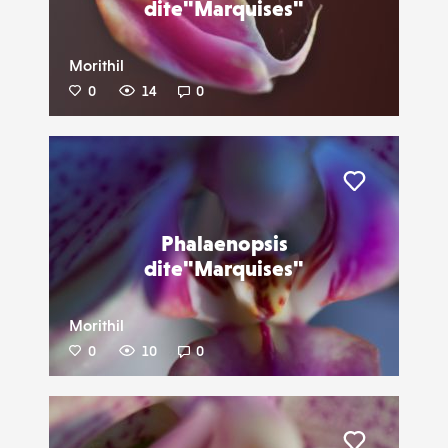
dite"Marquises"
Morithil
0
14
0
Liker
Phalaenopsis
dite"Marquises"
Morithil
0
10
0