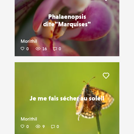
Liker
Phalaenopsis
dite"Marquises"
Morithil
0
16
0
Liker
Je me fais sécher au soleil
Morithil
0
9
0