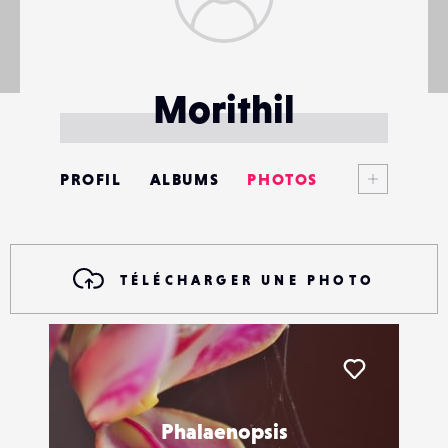
Morithil
Voir plus
PROFIL
ALBUMS
PHOTOS
ANNONCES
MATÉRIELS
TÉLÉCHARGER UNE PHOTO
CONTACTS
ÉVÉNEMENTS
Liker
FAVORIS
Phalaenopsis