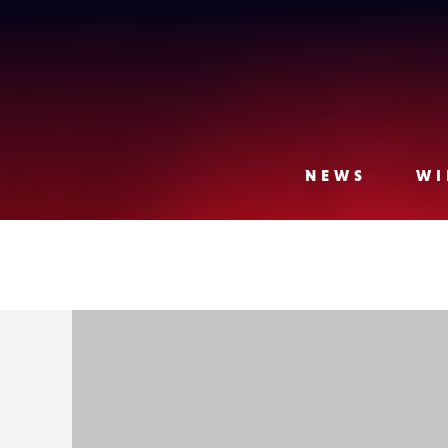
Lense
NEWS
WI