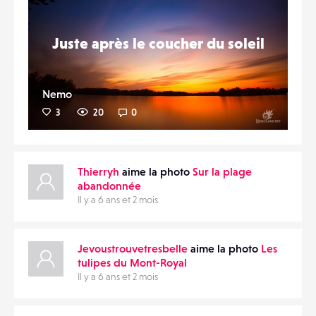
Juste après le coucher du soleil
Nemo
3
20
0
Thierryh
aime la photo
Sur la plage
abandonnée
Il y a 6 ans et 2 mois
Jevoustrouvetresbelle
aime la photo
Les
tulipes du Mont-Royal
Il y a 6 ans et 2 mois