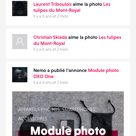
Laurent Triboulois
aime la photo
Les
tulipes du Mont-Royal
Il y a 6 ans et 2 mois
Christian Skiada
aime la photo
Les tulipes
du Mont-Royal
Il y a 6 ans et 2 mois
Nemo a publié l’annonce
Module photo
DXO One
Il y a 6 ans et 2 mois
APPAREILS PHOTOS, SMARTPHONES,
ACCESSOIRES
Module photo