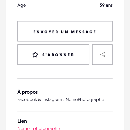
Âge
59 ans
ENVOYER UN MESSAGE
PART
S'ABONNER
VOTRE
DESTINATAIRE
À propos
VOTRE
Facebook & Instagram : NemoPhotographe
DESTINATAIRE
VOTRE
EMAIL
VOTRE
Lien
EMAIL
Nemo [ photographe ]