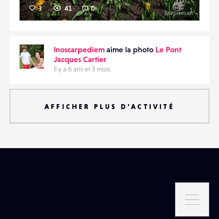
3
41
0
Inoscarpediem
aime la photo
Le Pont
Jacques Cartier
Il y a 6 ans et 3 mois
AFFICHER PLUS D’ACTIVITÉ