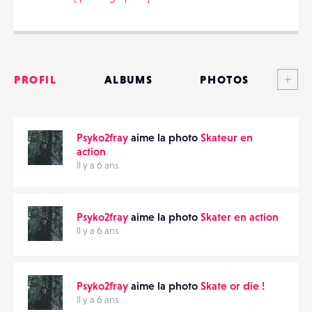
Voi
PARTAGER
PROFIL
ALBUMS
PHOTOS
ANNONCES
Psyko2fray
aime la photo
Skateur en
MATÉRIELS
action
Il y a 6 ans
CONTACTS
ÉVÉNEMENTS
Psyko2fray
aime la photo
Skater en action
Il y a 6 ans
FAVORIS
Psyko2fray
aime la photo
Skate or die !
Il y a 6 ans