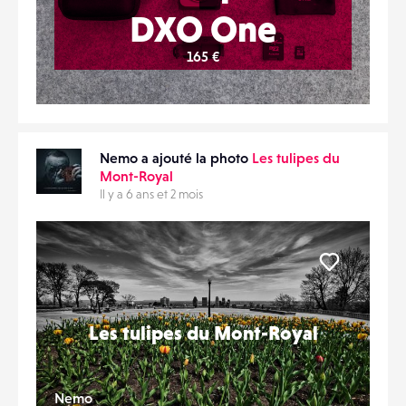
DXO One
165 €
Nemo a ajouté la photo
Les tulipes du
Mont-Royal
Il y a 6 ans et 2 mois
Liker
Les tulipes du Mont-Royal
Nemo