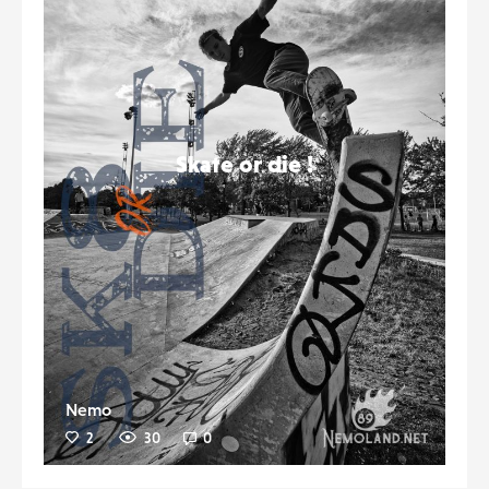
Skate or die !
Nemo
2
30
0