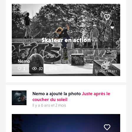
Liker
Skateur en action
Nemo
1
32
0
Nemo a ajouté la photo
Juste après le
coucher du soleil
Il y a 6 ans et 2 mois
Liker