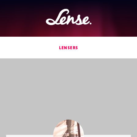
Lense
LENSERS