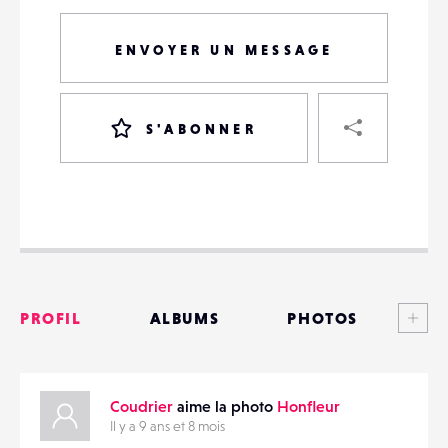
ENVOYER UN MESSAGE
PART
S'ABONNER
VOTRE
DESTINATAIRE
VOTRE
DESTINATAIRE
Voi
PROFIL
ALBUMS
PHOTOS
VOTRE
EMAIL
VOTRE
ANNONCES
EMAIL
Coudrier
aime la photo
Honfleur
MATÉRIELS
Il y a 9 ans et 8 mois